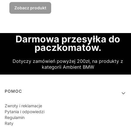
Zobacz produkt
Darmowa przesyłka do
paczkomatów.
Dotyczy zamówień powyżej 200zł, na produkty z
kategorii Ambient BMW
Linki w stopce
POMOC
Zwroty i reklamacje
Pytania i odpowiedzi
Regulamin
Raty