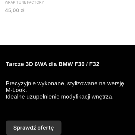
PRODUCENT
WRAP TUNE FACTORY
Cena
45,00 zł
Tarcze 3D 6WA dla BMW F30 / F32
Precyzyjnie wykonane, stylizowane na wersję
M-Look.
Idealne uzupełnienie modyfikacji wnętrza.
Sprawdź ofertę