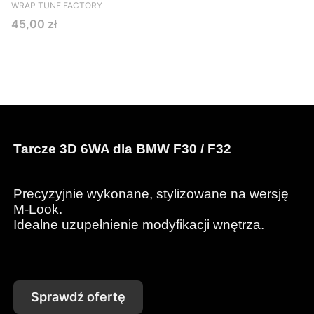
PRODUCENT
WRAP TUNE FACTORY
Cena
45,00 zł
Tarcze 3D 6WA dla BMW F30 / F32
Precyzyjnie wykonane, stylizowane na wersję
M-Look.
Idealne uzupełnienie modyfikacji wnętrza.
Sprawdź ofertę