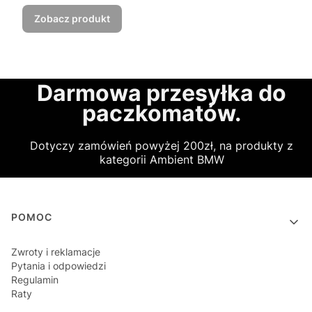
Zobacz produkt
Darmowa przesyłka do
paczkomatów.
Dotyczy zamówień powyżej 200zł, na produkty z
kategorii Ambient BMW
Linki w stopce
POMOC
Zwroty i reklamacje
Pytania i odpowiedzi
Regulamin
Raty