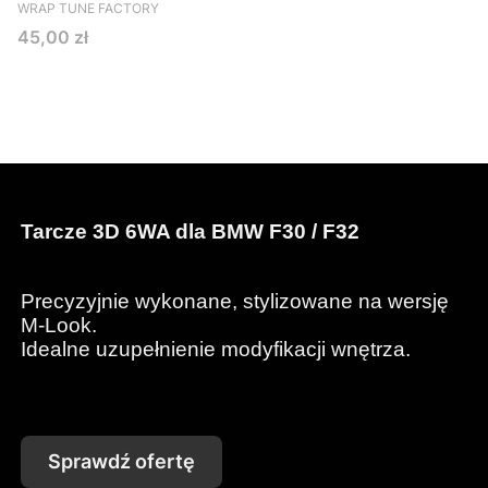
PRODUCENT
WRAP TUNE FACTORY
Cena
45,00 zł
Tarcze 3D 6WA dla BMW F30 / F32
Precyzyjnie wykonane, stylizowane na wersję
M-Look.
Idealne uzupełnienie modyfikacji wnętrza.
Sprawdź ofertę