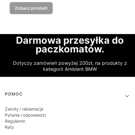
Zobacz produkt
Darmowa przesyłka do
paczkomatów.
Dotyczy zamówień powyżej 200zł, na produkty z
kategorii Ambient BMW
Linki w stopce
POMOC
Zwroty i reklamacje
Pytania i odpowiedzi
Regulamin
Raty